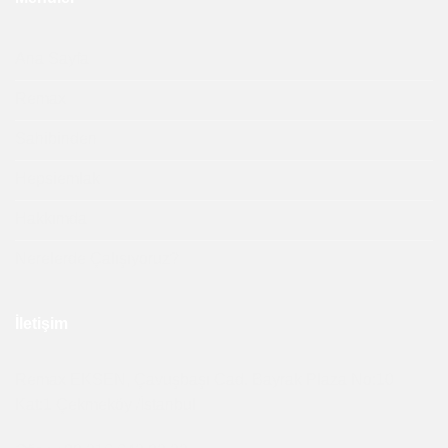
Ana Sayfa
Remax
Sahibinden
Hepsiemlak
Hakkımda
Nerelerde Çalışıyoruz?
İletişim
Remax EKSEN, Çavuşbaşı Cad. Bayrak Plaza No:10
Kat:1 Çekmeköy /İstanbul