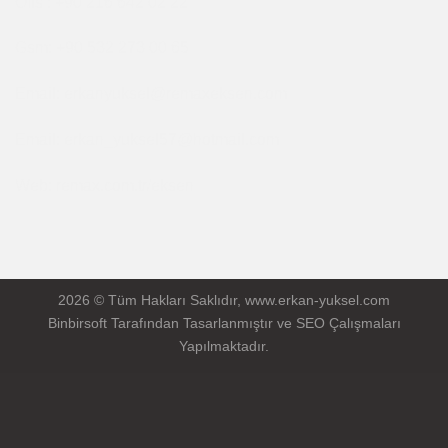
Ofis : +90 216 642 02 22
Gsm: +90 532 273 00 65
Email: erkanyuksel@remaxeksen.com
Email: erkan_yuksel57@hotmail.com
Web: remax.com.tr/eksen
2026 © Tüm Hakları Saklıdır, www.erkan-yuksel.com
Binbirsoft
Tarafından Tasarlanmıştır ve SEO Çalışmaları
Yapılmaktadır.