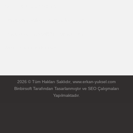
Gsm: +90 532 273 00 65
Email: erkanyuksel@remaxeksen.com
Email: erkan_yuksel57@hotmail.com
Web: remax.com.tr/eksen
2026 © Tüm Hakları Saklıdır, www.erkan-yuksel.com
Binbirsoft
Tarafından Tasarlanmıştır ve SEO Çalışmaları
Yapılmaktadır.