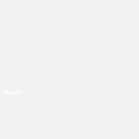
Ana Sayfa
Remax
Sahibinden
Hepsiemlak
Hakkımda
Nerelerde Çalışıyoruz?
İletişim
Remax EKSEN, Çavuşbaşı Cad. Bayrak Plaza No:10
Kat:1 Çekmeköy /İstanbul
Ofis : +90 216 642 02 22