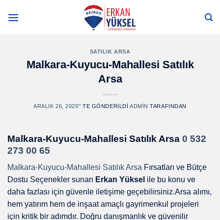
Skip
to
content
SATILIK ARSA
Malkara-Kuyucu-Mahallesi Satılık
Arsa
ARALIK 26, 2025
’' TE GÖNDERILDI
ADMIN
TARAFINDAN
Malkara-Kuyucu-Mahallesi Satılık Arsa
0 532
273 00 65
Malkara-Kuyucu-Mahallesi Satılık Arsa
Fırsatları ve Bütçe
Dostu Seçenekler sunan
Erkan Yüksel
ile bu konu ve
daha fazlası için güvenle iletişime geçebilirsiniz.Arsa alımı,
hem yatırım hem de inşaat amaçlı gayrimenkul projeleri
için kritik bir adımdır. Doğru danışmanlık ve güvenilir