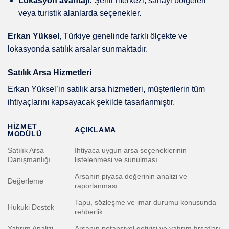
Lokasyon avantajı:
Şehir merkezi, sanayi bölgeleri
veya turistik alanlarda seçenekler.
Erkan Yüksel
, Türkiye genelinde farklı ölçekte ve
lokasyonda satılık arsalar sunmaktadır.
Satılık Arsa Hizmetleri
Erkan Yüksel’in satılık arsa hizmetleri, müşterilerin tüm
ihtiyaçlarını kapsayacak şekilde tasarlanmıştır.
HIZMET
AÇIKLAMA
MODÜLÜ
Satılık Arsa
İhtiyaca uygun arsa seçeneklerinin
Danışmanlığı
listelenmesi ve sunulması
Arsanın piyasa değerinin analizi ve
Değerleme
raporlanması
Tapu, sözleşme ve imar durumu konusunda
Hukuki Destek
rehberlik
Yatırım Analizi
Arsanın potansiyel getirisi ve yatırım fırsatları