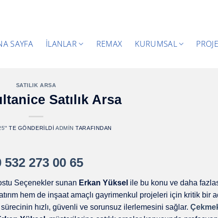
NA SAYFA
İLANLAR
REMAX
KURUMSAL
PROJ
SATILIK ARSA
ltanice Satılık Arsa
25
’' TE GÖNDERILDI
ADMIN
TARAFINDAN
0 532 273 00 65
Dostu Seçenekler sunan
Erkan Yüksel
ile bu konu ve daha fazlas
tırım hem de inşaat amaçlı gayrimenkul projeleri için kritik bir a
sürecinin hızlı, güvenli ve sorunsuz ilerlemesini sağlar.
Çekme