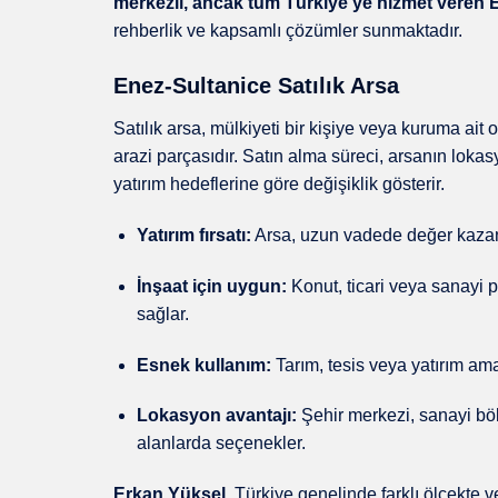
merkezli, ancak tüm Türkiye’ye hizmet veren 
rehberlik ve kapsamlı çözümler sunmaktadır.
Enez-Sultanice Satılık Arsa
Satılık arsa, mülkiyeti bir kişiye veya kuruma ait
arazi parçasıdır. Satın alma süreci, arsanın lok
yatırım hedeflerine göre değişiklik gösterir.
Yatırım fırsatı:
Arsa, uzun vadede değer kazan
İnşaat için uygun:
Konut, ticari veya sanayi pr
sağlar.
Esnek kullanım:
Tarım, tesis veya yatırım ama
Lokasyon avantajı:
Şehir merkezi, sanayi bölg
alanlarda seçenekler.
Erkan Yüksel
, Türkiye genelinde farklı ölçekte 