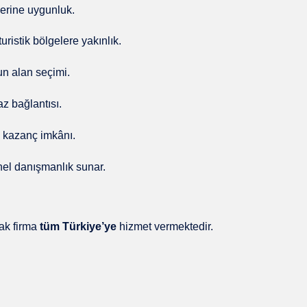
lerine uygunluk.
uristik bölgelere yakınlık.
un alan seçimi.
az bağlantısı.
e kazanç imkânı.
nel danışmanlık sunar.
cak firma
tüm Türkiye’ye
hizmet vermektedir.