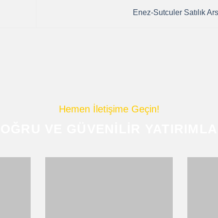
Enez-Sutculer Satılık Ar
Hemen İletişime Geçin!
OĞRU VE GÜVENILIR YATIRIML