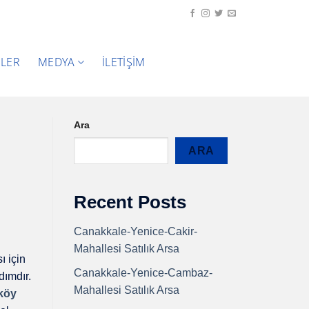
ELER
MEDYA
İLETIŞIM
Ara
ARA
Recent Posts
Canakkale-Yenice-Cakir-
Mahallesi Satılık Arsa
ı için
Canakkale-Yenice-Cambaz-
dımdır.
Mahallesi Satılık Arsa
köy