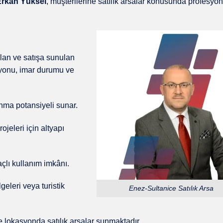
Erkan Yüksel
, müşterilerine satılık arsalar konusunda profesyon
 olan ve satışa sunulan
asyonu, imar durumu ve
ma potansiyeli sunar.
ojeleri için altyapı
çlı kullanım imkânı.
eleri veya turistik
Enez-Sultanice Satılık Arsa
ve lokasyonda satılık arsalar sunmaktadır.