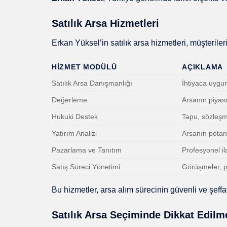
Satılık Arsa Hizmetleri
Erkan Yüksel’in satılık arsa hizmetleri, müşteriler
HIZMET MODÜLÜ
AÇIKLAMA
Satılık Arsa Danışmanlığı
İhtiyaca uygu
Değerleme
Arsanın piyas
Hukuki Destek
Tapu, sözleş
Yatırım Analizi
Arsanın potansi
Pazarlama ve Tanıtım
Profesyonel il
Satış Süreci Yönetimi
Görüşmeler, pa
Bu hizmetler, arsa alım sürecinin güvenli ve şeffaf
Satılık Arsa Seçiminde Dikkat Edilm