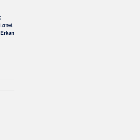
ç
hizmet
,
Erkan