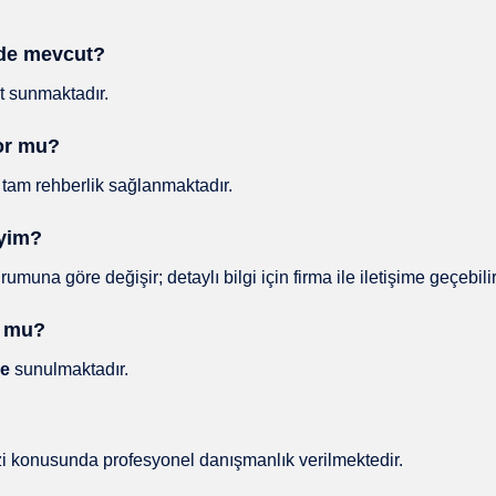
erde mevcut?
 sunmaktadır.
yor mu?
tam rehberlik sağlanmaktadır.
iyim?
una göre değişir; detaylı bilgi için firma ile iletişime geçebilir
r mu?
ye
sunulmaktadır.
izi konusunda profesyonel danışmanlık verilmektedir.