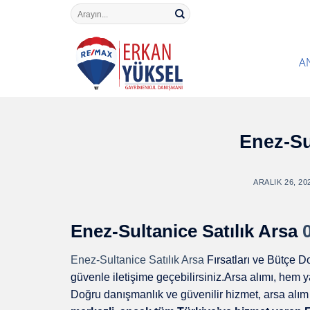
Skip
Search
for:
to
content
A
Enez-Su
ARALIK 26, 20
Enez-Sultanice Satılık Arsa
Enez-Sultanice Satılık Arsa
Fırsatları ve Bütçe 
güvenle iletişime geçebilirsiniz.Arsa alımı, hem ya
Doğru danışmanlık ve güvenilir hizmet, arsa alım 