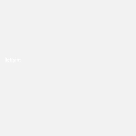
Sahibinden
Hepsiemlak
Hakkımda
Nerelerde Çalışıyoruz?
İletişim
Remax EKSEN, Çavuşbaşı Cad. Bayrak Plaza No:10
Kat:1 Çekmeköy /İstanbul
Ofis : +90 216 642 02 22
Gsm: +90 532 273 00 65
Email: erkanyuksel@remaxeksen.com