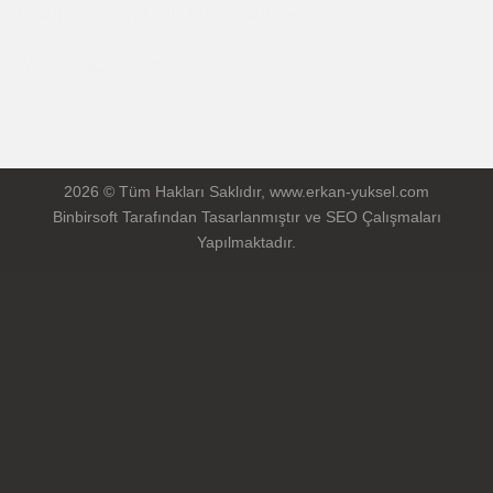
Email: erkan_yuksel57@hotmail.com
Web: remax.com.tr/eksen
2026 © Tüm Hakları Saklıdır, www.erkan-yuksel.com
Binbirsoft
Tarafından Tasarlanmıştır ve SEO Çalışmaları
Yapılmaktadır.