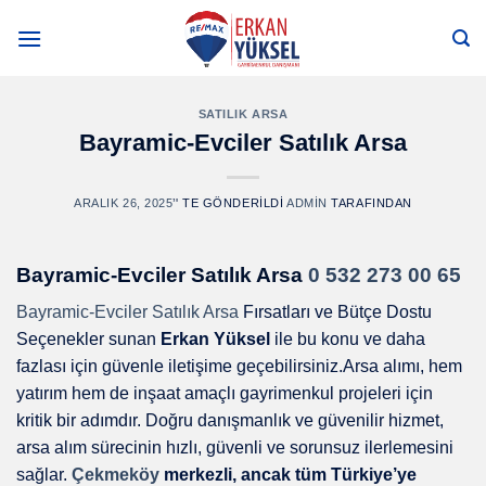
Skip
to
content
SATILIK ARSA
Bayramic-Evciler Satılık Arsa
ARALIK 26, 2025
’' TE GÖNDERILDI
ADMIN
TARAFINDAN
Bayramic-Evciler Satılık Arsa
0 532 273 00 65
Bayramic-Evciler Satılık Arsa
Fırsatları ve Bütçe Dostu
Seçenekler sunan
Erkan Yüksel
ile bu konu ve daha
fazlası için güvenle iletişime geçebilirsiniz.Arsa alımı, hem
yatırım hem de inşaat amaçlı gayrimenkul projeleri için
kritik bir adımdır. Doğru danışmanlık ve güvenilir hizmet,
arsa alım sürecinin hızlı, güvenli ve sorunsuz ilerlemesini
sağlar.
Çekmeköy
merkezli, ancak tüm Türkiye’ye