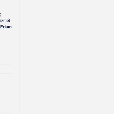
ç
hizmet
,
Erkan