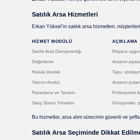
Satılık Arsa Hizmetleri
Erkan Yüksel’in satılık arsa hizmetleri, müşteriler
HIZMET MODÜLÜ
AÇIKLAMA
Satılık Arsa Danışmanlığı
İhtiyaca uygu
Değerleme
Arsanın piyas
Hukuki Destek
Tapu, sözleş
Yatırım Analizi
Arsanın potansi
Pazarlama ve Tanıtım
Profesyonel il
Satış Süreci Yönetimi
Görüşmeler, pa
Bu hizmetler, arsa alım sürecinin güvenli ve şeffaf
Satılık Arsa Seçiminde Dikkat Edilm