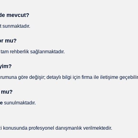
erde mevcut?
 sunmaktadır.
yor mu?
tam rehberlik sağlanmaktadır.
iyim?
una göre değişir; detaylı bilgi için firma ile iletişime geçebilir
r mu?
ye
sunulmaktadır.
izi konusunda profesyonel danışmanlık verilmektedir.