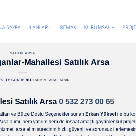
NA SAYFA
İLANLAR
REMAX
KURUMSAL
PROJ
SATILIK ARSA
anlar-Mahallesi Satılık Arsa
25
’' TE GÖNDERILDI
ADMIN
TARAFINDAN
esi Satılık Arsa
0 532 273 00 65
atları ve Bütçe Dostu Seçenekler sunan
Erkan Yüksel
ile bu k
.Arsa alımı, hem yatırım hem de inşaat amaçlı gayrimenkul projele
 hizmet, arsa alım sürecinin hızlı, güvenli ve sorunsuz ilerlemesi