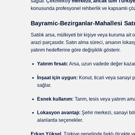
sağlar.
Çekmeköy
merkezli, ancak tüm Türkiye
konusunda profesyonel rehberlik ve kapsamlı çö
Bayramic-Bezirganlar-Mahallesi Satı
Satılık arsa, mülkiyeti bir kişiye veya kuruma ait
arazi parçasıdır. Satın alma süreci, arsanın lok
yatırım hedeflerine göre değişiklik gösterir.
Yatırım fırsatı:
Arsa, uzun vadede değer kazan
İnşaat için uygun:
Konut, ticari veya sanayi pr
sağlar.
Esnek kullanım:
Tarım, tesis veya yatırım ama
Lokasyon avantajı:
Şehir merkezi, sanayi bölg
alanlarda seçenekler.
Erkan Yüksel
, Türkiye genelinde farklı ölçekte 