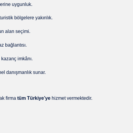
lerine uygunluk.
uristik bölgelere yakınlık.
un alan seçimi.
az bağlantısı.
e kazanç imkânı.
nel danışmanlık sunar.
cak firma
tüm Türkiye’ye
hizmet vermektedir.