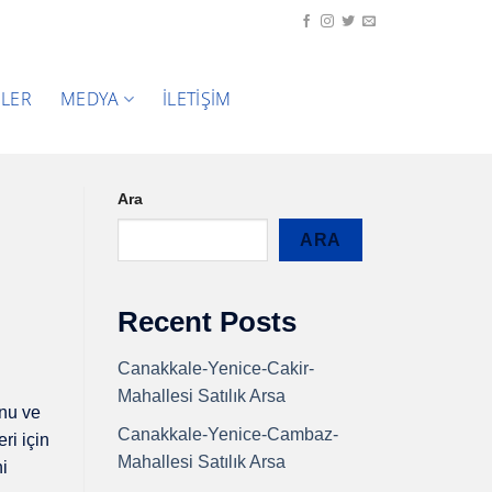
ELER
MEDYA
İLETIŞIM
Ara
ARA
Recent Posts
Canakkale-Yenice-Cakir-
Mahallesi Satılık Arsa
onu ve
Canakkale-Yenice-Cambaz-
ri için
Mahallesi Satılık Arsa
ni