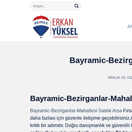
Skip
Search
for:
to
content
A
Bayramic-Bezirg
ARALIK 26, 20
Bayramic-Bezirganlar-Mahall
Bayramic-Bezirganlar-Mahallesi Satılık Arsa
Fırs
daha fazlası için güvenle iletişime geçebilirsiniz
kritik bir adımdır. Doğru danışmanlık ve güvenilir