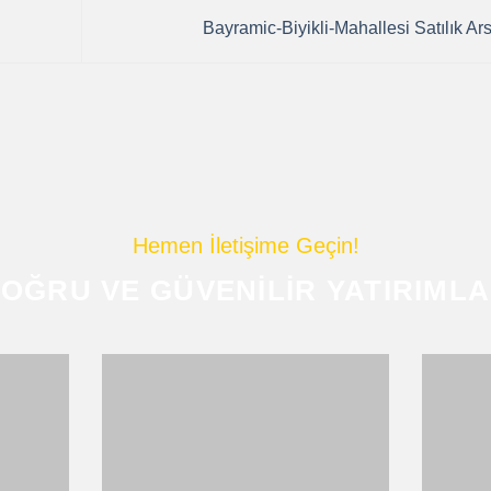
Bayramic-Biyikli-Mahallesi Satılık Ar
Hemen İletişime Geçin!
OĞRU VE GÜVENILIR YATIRIML