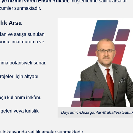
’ye hizmet veren Erkan Yüksel
, müşterilerine satılık arsalar
zümler sunmaktadır.
lık Arsa
 olan ve satışa sunulan
asyonu, imar durumu ve
ma potansiyeli sunar.
ojeleri için altyapı
çlı kullanım imkânı.
eleri veya turistik
Bayramic-Bezirganlar-Mahallesi Satılı
ve lokasyonda satılık arsalar sunmaktadır.