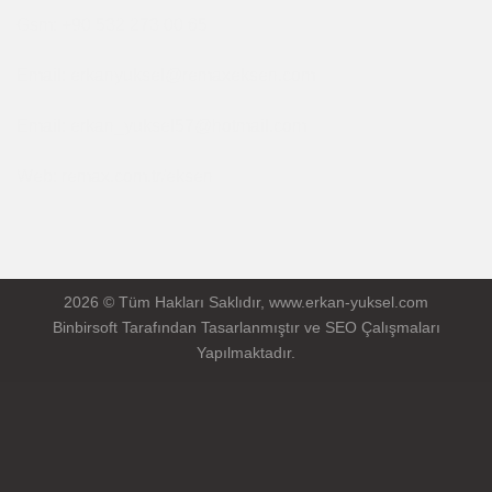
Gsm: +90 532 273 00 65
Email: erkanyuksel@remaxeksen.com
Email: erkan_yuksel57@hotmail.com
Web: remax.com.tr/eksen
2026 © Tüm Hakları Saklıdır, www.erkan-yuksel.com
Binbirsoft
Tarafından Tasarlanmıştır ve SEO Çalışmaları
Yapılmaktadır.