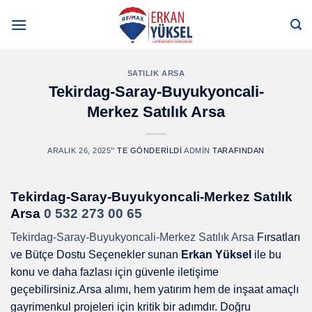
Skip
to
content
SATILIK ARSA
Tekirdag-Saray-Buyukyoncali-
Merkez Satılık Arsa
ARALIK 26, 2025
’' TE GÖNDERILDI
ADMIN
TARAFINDAN
Tekirdag-Saray-Buyukyoncali-Merkez Satılık
Arsa
0 532 273 00 65
Tekirdag-Saray-Buyukyoncali-Merkez Satılık Arsa
Fırsatları
ve Bütçe Dostu Seçenekler sunan
Erkan Yüksel
ile bu
konu ve daha fazlası için güvenle iletişime
geçebilirsiniz.Arsa alımı, hem yatırım hem de inşaat amaçlı
gayrimenkul projeleri için kritik bir adımdır. Doğru