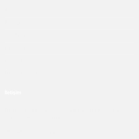
Ana Sayfa
Remax
Sahibinden
Hepsiemlak
Hakkımda
Nerelerde Çalışıyoruz?
İletişim
Remax EKSEN, Çavuşbaşı Cad. Bayrak Plaza No:10
Kat:1 Çekmeköy /İstanbul
Ofis : +90 216 642 02 22