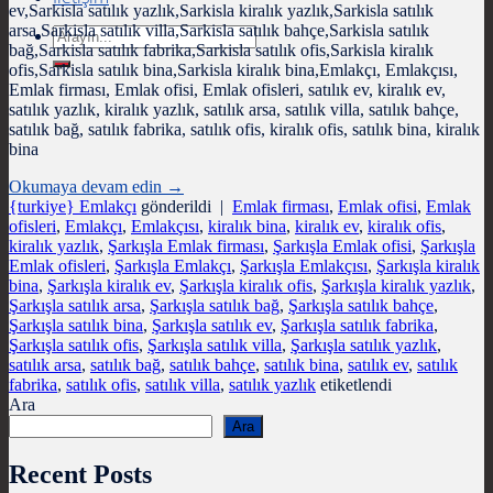
ev,Sarkisla satılık yazlık,Sarkisla kiralık yazlık,Sarkisla satılık
arsa,Sarkisla satılık villa,Sarkisla satılık bahçe,Sarkisla satılık
Search
bağ,Sarkisla satılık fabrika,Sarkisla satılık ofis,Sarkisla kiralık
for:
ofis,Sarkisla satılık bina,Sarkisla kiralık bina,Emlakçı, Emlakçısı,
Emlak firması, Emlak ofisi, Emlak ofisleri, satılık ev, kiralık ev,
satılık yazlık, kiralık yazlık, satılık arsa, satılık villa, satılık bahçe,
satılık bağ, satılık fabrika, satılık ofis, kiralık ofis, satılık bina, kiralık
bina
Okumaya devam edin
→
{turkiye} Emlakçı
gönderildi
|
Emlak firması
,
Emlak ofisi
,
Emlak
ofisleri
,
Emlakçı
,
Emlakçısı
,
kiralık bina
,
kiralık ev
,
kiralık ofis
,
kiralık yazlık
,
Şarkışla Emlak firması
,
Şarkışla Emlak ofisi
,
Şarkışla
Emlak ofisleri
,
Şarkışla Emlakçı
,
Şarkışla Emlakçısı
,
Şarkışla kiralık
bina
,
Şarkışla kiralık ev
,
Şarkışla kiralık ofis
,
Şarkışla kiralık yazlık
,
Şarkışla satılık arsa
,
Şarkışla satılık bağ
,
Şarkışla satılık bahçe
,
Şarkışla satılık bina
,
Şarkışla satılık ev
,
Şarkışla satılık fabrika
,
Şarkışla satılık ofis
,
Şarkışla satılık villa
,
Şarkışla satılık yazlık
,
satılık arsa
,
satılık bağ
,
satılık bahçe
,
satılık bina
,
satılık ev
,
satılık
fabrika
,
satılık ofis
,
satılık villa
,
satılık yazlık
etiketlendi
Ara
Ara
Recent Posts