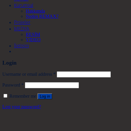
Kurumsal
Hakkımda
Neden REMAX?
Projeler
MEDYA
RESİM
VİDEO
İletişim
Login
Username or email address
*
Password
*
Remember me
Log in
Lost your password?