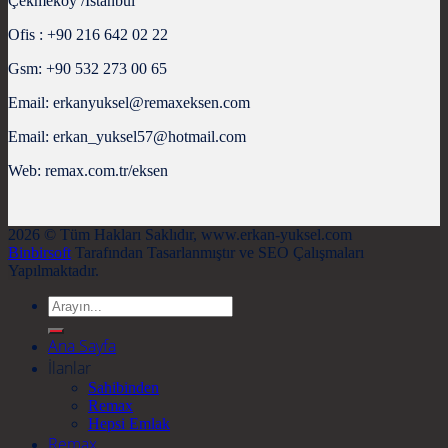
Çekmeköy /İstanbul
Ofis : +90 216 642 02 22
Gsm: +90 532 273 00 65
Email: erkanyuksel@remaxeksen.com
Email: erkan_yuksel57@hotmail.com
Web: remax.com.tr/eksen
2026 © Tüm Hakları Saklıdır, www.erkan-yuksel.com
Binbirsoft
Tarafından Tasarlanmıştır ve SEO Çalışmaları
Yapılmaktadır.
Search
for:
Ana Sayfa
İlanlar
Sahibinden
Remax
Hepsi Emlak
Remax