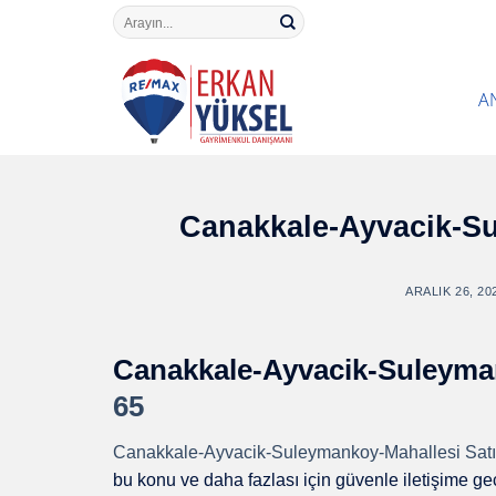
Skip
Search
for:
to
content
A
Canakkale-Ayvacik-Su
ARALIK 26, 20
Canakkale-Ayvacik-Suleyman
65
Canakkale-Ayvacik-Suleymankoy-Mahallesi Satıl
bu konu ve daha fazlası için güvenle iletişime ge