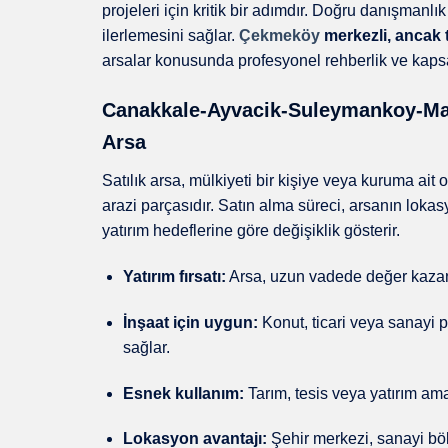
projeleri için kritik bir adımdır. Doğru danışmanlı
ilerlemesini sağlar.
Çekmeköy
merkezli, ancak 
arsalar konusunda profesyonel rehberlik ve kaps
Canakkale-Ayvacik-Suleymankoy-Maha
Arsa
Satılık arsa, mülkiyeti bir kişiye veya kuruma ait
arazi parçasıdır. Satın alma süreci, arsanın lok
yatırım hedeflerine göre değişiklik gösterir.
Yatırım fırsatı:
Arsa, uzun vadede değer kazan
İnşaat için uygun:
Konut, ticari veya sanayi pr
sağlar.
Esnek kullanım:
Tarım, tesis veya yatırım ama
Lokasyon avantajı:
Şehir merkezi, sanayi bölg