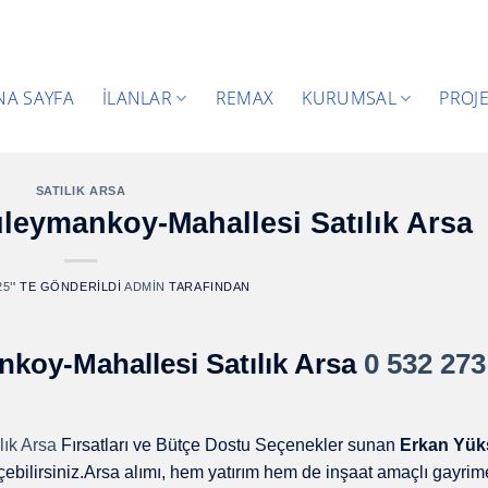
NA SAYFA
İLANLAR
REMAX
KURUMSAL
PROJ
SATILIK ARSA
leymankoy-Mahallesi Satılık Arsa
25
’' TE GÖNDERILDI
ADMIN
TARAFINDAN
koy-Mahallesi Satılık Arsa
0 532 273
ık Arsa
Fırsatları ve Bütçe Dostu Seçenekler sunan
Erkan Yük
çebilirsiniz.Arsa alımı, hem yatırım hem de inşaat amaçlı gayri