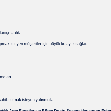
n danışmanlık
yapmak isteyen müşteriler için büyük kolaylık sağlar.
rmaları
hibi olmak isteyen yatırımcılar
ılık Arsa Fırsatları ve Bütçe Dostu Seçenekler sunan Erka