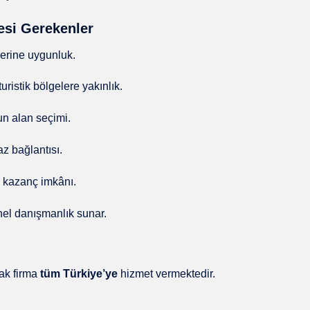
esi Gerekenler
lerine uygunluk.
uristik bölgelere yakınlık.
un alan seçimi.
az bağlantısı.
e kazanç imkânı.
nel danışmanlık sunar.
cak firma
tüm Türkiye’ye
hizmet vermektedir.