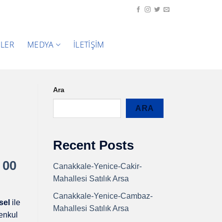
ELER
MEDYA
İLETIŞIM
Ara
ARA
Recent Posts
 00
Canakkale-Yenice-Cakir-
Mahallesi Satılık Arsa
Canakkale-Yenice-Cambaz-
sel
ile
Mahallesi Satılık Arsa
menkul