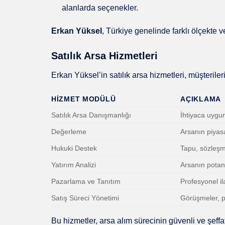
alanlarda seçenekler.
Erkan Yüksel
, Türkiye genelinde farklı ölçekte 
Satılık Arsa Hizmetleri
Erkan Yüksel’in satılık arsa hizmetleri, müşteriler
HIZMET MODÜLÜ
AÇIKLAMA
Satılık Arsa Danışmanlığı
İhtiyaca uygu
Değerleme
Arsanın piyas
Hukuki Destek
Tapu, sözleş
Yatırım Analizi
Arsanın potansi
Pazarlama ve Tanıtım
Profesyonel il
Satış Süreci Yönetimi
Görüşmeler, pa
Bu hizmetler, arsa alım sürecinin güvenli ve şeffaf