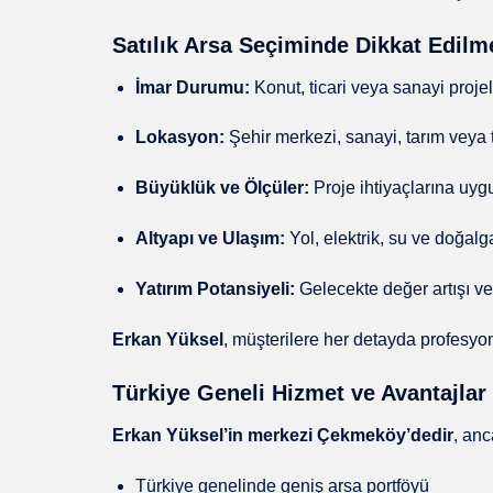
Satılık Arsa Seçiminde Dikkat Edilm
İmar Durumu:
Konut, ticari veya sanayi proje
Lokasyon:
Şehir merkezi, sanayi, tarım veya t
Büyüklük ve Ölçüler:
Proje ihtiyaçlarına uyg
Altyapı ve Ulaşım:
Yol, elektrik, su ve doğalg
Yatırım Potansiyeli:
Gelecekte değer artışı v
Erkan Yüksel
, müşterilere her detayda profesyo
Türkiye Geneli Hizmet ve Avantajlar
Erkan Yüksel’in merkezi Çekmeköy’dedir
, an
Türkiye genelinde geniş arsa portföyü