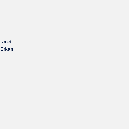
ç
hizmet
,
Erkan