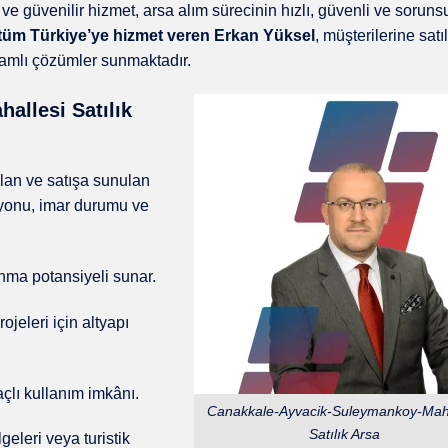
k ve güvenilir hizmet, arsa alım sürecinin hızlı, güvenli ve soruns
tüm Türkiye’ye hizmet veren Erkan Yüksel
, müşterilerine satıl
amlı çözümler sunmaktadır.
llesi Satılık
 olan ve satışa sunulan
asyonu, imar durumu ve
ma potansiyeli sunar.
ojeleri için altyapı
çlı kullanım imkânı.
Canakkale-Ayvacik-Suleymankoy-Maha
Satılık Arsa
eleri veya turistik