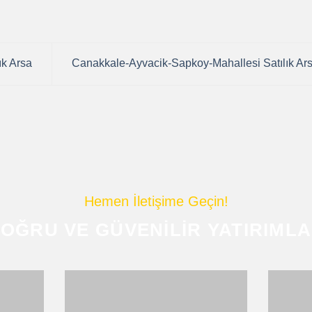
ık Arsa
Canakkale-Ayvacik-Sapkoy-Mahallesi Satılık Ar
Hemen İletişime Geçin!
OĞRU VE GÜVENILIR YATIRIML